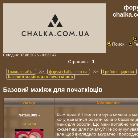
фор
chalka.
Поиск
Ре
Сегодня: 07.08.2026 - 03:23:47
Страницы:
1
>>
>>
Главная сайта
форум chalka.com.ua
Грибное царство
Базовий макіяж для початківців
Базовий макіяж для початківців
Автор
Сообщение
Всім привіт! Ніколи не була сильна в мак
Natali1009
•
хочу навчитися робити хоча б базовий 
мейк для роботи. Що мені потрібно мат
ча-ча-ча
косметики для початку? Не хочу купуват
але щоб виглядало акуратно і природн