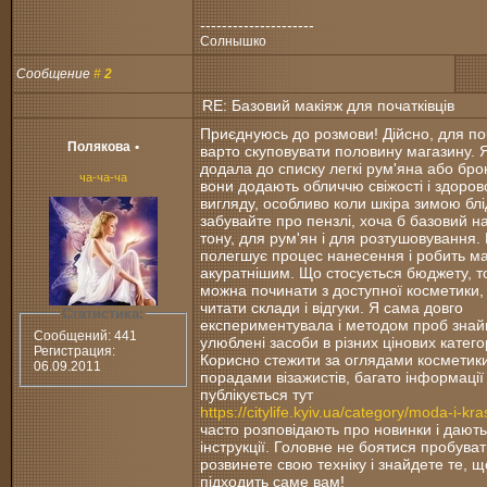
---------------------
Солнышко
Сообщение
#
2
RE: Базовий макіяж для початківців
Приєднуюсь до розмови! Дійсно, для по
Полякова
•
варто скуповувати половину магазину. 
додала до списку легкі рум'яна або бро
ча-ча-ча
вони додають обличчю свіжості і здоров
вигляду, особливо коли шкіра зимою блід
забувайте про пензлі, хоча б базовий на
тону, для рум'ян і для розтушовування.
полегшує процес нанесення і робить ма
акуратнішим. Що стосується бюджету, то
можна починати з доступної косметики,
читати склади і відгуки. Я сама довго
Статистика:
експериментувала і методом проб знай
Сообщений: 441
улюблені засоби в різних цінових катего
Регистрация:
Корисно стежити за оглядами косметики
06.09.2011
порадами візажистів, багато інформації
публікується тут
https://citylife.kyiv.ua/category/moda-i-kra
часто розповідають про новинки і дають
інструкції. Головне не боятися пробуват
розвинете свою техніку і знайдете те, щ
підходить саме вам!