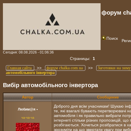
форум cha
Поиск
Реги
Сегодня: 08.08.2026 - 01:06:36
Страницы:
1
>>
>>
Главная сайта
форум chalka.com.ua
Заготовки на зиму
автомобільного інвертора
Вибір автомобільного інвертора
Автор
Сообщение
Доброго дня всім учасникам! Шукаю ін
Любим@я
•
те, які взагалі бувають перетворювачі н
автомобіля і як правильно вибрати потр
ча-ча-ча
інтернеті стільки різних пропозицій, що 
розбігаються. Хочеться розібратися в х
зрозуміти на що звертати увагу при вибо