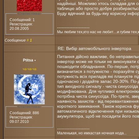
надійніші. Можливо хтось складав для 
таблицю або просто добре розбирається
Буду вдячний за будь-яку корисну інфо
Статистика:
Сообщений: 1
Регистрация:
---------------------
20.08.2005
Мы любим тех,кто нас не любит....и губим тех,
Сообщение
#
1
RE: Вибір автомобільного інвертора
Питання дійсно важливе, бо неправильн
Ptitsa
•
інвертор може не тільки не виконувати с
пошкодити обладнання. По-перше, потр
ча-ча-ча
визначитися з потужністю - порахуйте 
потужність всіх приладів які плануєте п
одночасно і додайте запас 20-30%. По-
тип вихідного сигналу - чиста синусоїда
модифікована. Для чутливої електронік
потрібна чиста синусоїда. По-третє, зве
наявність захистів - від перевантаження,
короткого замикання. Також корисна фу
Статистика:
автоматичного відключення при низьком
Сообщений: 886
акумулятора, щоб не посадити його пов
Регистрация:
09.07.2010
---------------------
Маленькая, но имхастая ночная нода...