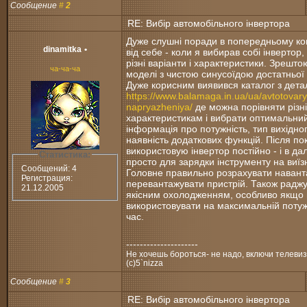
Сообщение
#
2
RE: Вибір автомобільного інвертора
Дуже слушні поради в попередньому ко
dinamitka
•
від себе - коли я вибирав собі інвертор,
різні варіанти і характеристики. Зрешт
ча-ча-ча
моделі з чистою синусоїдою достатньої 
Дуже корисним виявився каталог з дет
https://www.balamaga.in.ua/ua/avtotovary
napryazheniya/
де можна порівняти різні
характеристикам і вибрати оптимальний
інформація про потужність, тип вихідног
наявність додаткових функцій. Після по
використовую інвертор постійно - і в дал
Статистика:
просто для зарядки інструменту на виїз
Сообщений: 4
Головне правильно розрахувати навант
Регистрация:
перевантажувати пристрій. Також раджу
21.12.2005
якісним охолодженням, особливо якщо
використовувати на максимальній потуж
час.
---------------------
Не хочешь бороться- не надо, включи телевизо
(с)5`nizza
Сообщение
#
3
RE: Вибір автомобільного інвертора