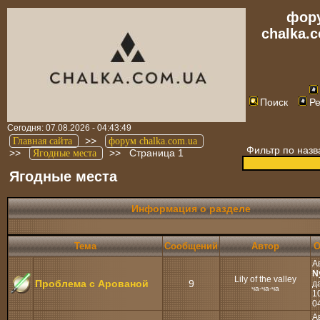
фор
chalka.
Поиск
Ре
Сегодня: 07.08.2026 - 04:43:49
>>
Главная сайта
форум chalka.com.ua
Фильтр по наз
>>
>>
Страница 1
Ягодные места
Ягодные места
Информация о разделе
Тема
Cообщений
Автор
О
А
N
Lily of the valley
Проблема с Арованой
9
д
ча-ча-ча
10
0
А