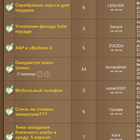
l
Серебряные серьги для
LENUSIA
8
д
подарка.
ча-ча-ча
14
2
А
Утеплення фасаду Київ
д
Лануся
3
поради
12
ча-ча-ча
1
А
д
ZVEZDA
XAP и vBulletin 4
5
07
ча-ча-ча
2
А
Ожидается покос
h
травы
laurapalmer
14
д
ча-ча-ча
26
Страницы:
1
2
0
А
д
vumen2007
Мобильный телефон
3
19
ча-ча-ча
0
А
К
Слизь на стенках
Газовик
6
д
аквариума???
ча-ча-ча
14
1
А
Тема заседания
Л
Киевского клуба в
Н
Kaтя
среду, 5 апреля:
7
д
ча-ча-ча