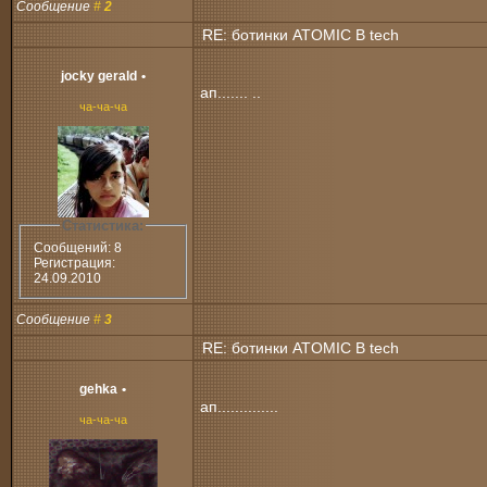
Сообщение
#
2
RE: ботинки ATOMIC B tech
jocky gerald
•
ап....... ..
ча-ча-ча
Статистика:
Сообщений: 8
Регистрация:
24.09.2010
Сообщение
#
3
RE: ботинки ATOMIC B tech
gehka
•
ап..............
ча-ча-ча