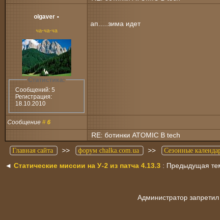
olgaver
•
ап.....зима идет
ча-ча-ча
Статистика:
Сообщений: 5
Регистрация:
18.10.2010
Сообщение
#
6
RE: ботинки ATOMIC B tech
>>
>>
Главная сайта
форум chalka.com.ua
Сезонные календа
◄
Статические миссии на У-2 из патча 4.13.3
: Предыдущая те
Администратор запретил 