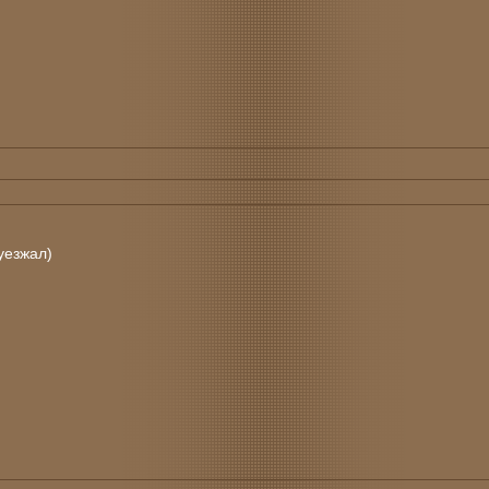
уезжал)