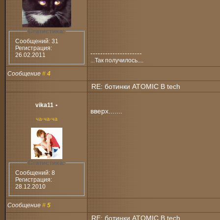
Статистика:
Сообщений: 31
Регистрация:
---------------------
26.02.2011
...Так получилось....
Сообщение
#
4
RE: ботинки ATOMIC B tech
vika11
•
вверх.......
ча-ча-ча
Статистика:
Сообщений: 8
Регистрация:
28.12.2010
Сообщение
#
5
RE: ботинки ATOMIC B tech