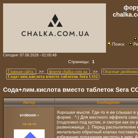
фор
chalka.
Поиск
Ре
Сегодня: 07.08.2026 - 01:00:48
Страницы:
1
>>
>>
Главная сайта
форум chalka.com.ua
Опасные двойник
Сода+лим.кислота вместо таблеток Sera CO2
Сода+лим.кислота вместо таблеток Sera C
Автор
Сообщение
Хорошая мысля. Где-то я ее слышал в 
erniboom
•
форме.. *-) Для местного эффекта сам
(подложил под кустик, и смотри как он 
ча-ча-ча
размножаица...). Перед распылителем
желательно обратный клапан поставить
избежание попадания кислоты в акву. А