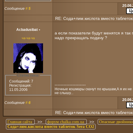
20.06.
Сообщение
#
5
RE: Сода+лим.кислота вместо таблеток
Acbadusibat
•
а если показатели будут менятся я так
надо прекращать подачу ?
ча-ча-ча
Статистика:
Сообщений: 7
---------------------
Регистрация:
Ночные кошмары скачут по крышам,А я их не в
11.05.2006
не слышу...
20.06.
Сообщение
#
6
RE: Сода+лим.кислота вместо таблеток
>>
>>
Главная сайта
форум chalka.com.ua
Опасные двойник
Сода+лим.кислота вместо таблеток Sera CO2