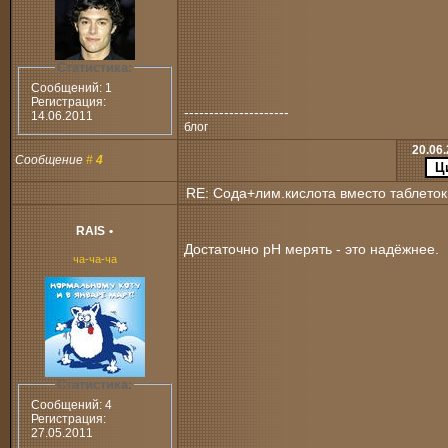
Статистика:
Сообщений: 1
Регистрация:
---------------------
14.06.2011
блог
20.06.
Сообщение
#
4
RE: Сода+лим.кислота вместо таблеток
RAIS
•
Достаточно рН мерять - это надёжнее.
ча-ча-ча
Статистика:
Сообщений: 4
Регистрация:
27.05.2011