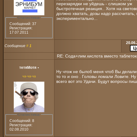
перезарядки не уйдешь - слишком уж
быстротечная реакция.. Хотя на светов
должно хватать, дозы надо рассчитать, 
Статистика:
экспериментально...
Сообщений: 37
Регистрация:
17.07.2011
20.06.
Сообщение
#
1
RE: Сода+лим.кислота вместо таблеток
тетяМотя
•
Ну чтож не былоб меня чтоб Вы делали
то то и оно . Головы ломали Ловите. Ну
ча-ча-ча
всего вот это Удачи. Будут вопросы пиш
Статистика:
Сообщений: 8
Регистрация:
02.08.2010