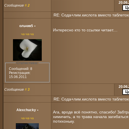
20.06.
Сообщение
#
2
RE: Сода+лим.кислота вместо таблеток
ольчик5
•
Интересно кто то ссылки читает....
ча-ча-ча
Статистика:
Сообщений: 8
Регистрация:
15.06.2011
20.06.
Сообщение
#
3
RE: Сода+лим.кислота вместо таблеток
Alexchucky
•
Ага, вроде всё понятно, спасибо! Забтр
химичить, а то трава начала загибаться
ча-ча-ча
потихоньку.